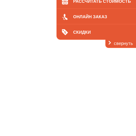
РАССЧИТАТЬ СТОИМОСТЬ
ОНЛАЙН ЗАКАЗ
СКИДКИ
Вы здесь:
Главная
свернуть
О нас
Отзывы
Оксана Красина, Темрюк
Родители моего мужа погибли в автокатастрофе и